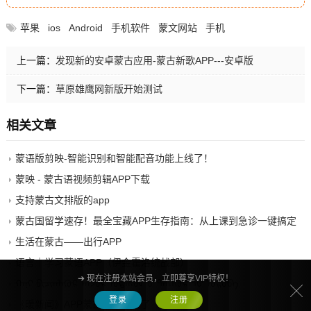
苹果
ios
Android
手机软件
蒙文网站
手机
上一篇：
发现新的安卓蒙古应用-蒙古新歌APP---安卓版
下一篇：
草原雄鹰网新版开始测试
相关文章
蒙语版剪映-智能识别和智能配音功能上线了！
蒙映 - 蒙古语视频剪辑APP下载
支持蒙古文排版的app
蒙古国留学速存！最全宝藏APP生存指南：从上课到急诊一键搞定
生活在蒙古——出行APP
语言｜学习蒙语APP（伊金霍洛统战部）
➔ 现在注册本站会员，立即尊享VIP特权！
ᠬᠠᠨᠢ ᠪᠢᠴᠢᠭᠯᠡᠭᠦᠷ ᠠᠨ᠋ᠵᠣᠷ ᠤᠲᠠᠰᠤᠨ ᠊ᠤ ᠲᠡᠯᠭᠡᠭᠦᠷ ᠲᠦ ᠣᠷᠣᠪᠠ
登录
注册
《暖新闻》APP蒙古文版上线了