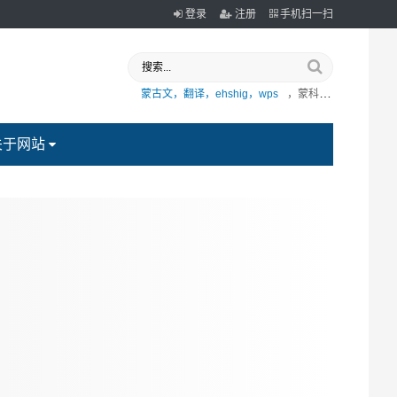
登录
注册
手机扫一扫
蒙古文，翻译，ehshig，wps
，蒙科立
关于网站