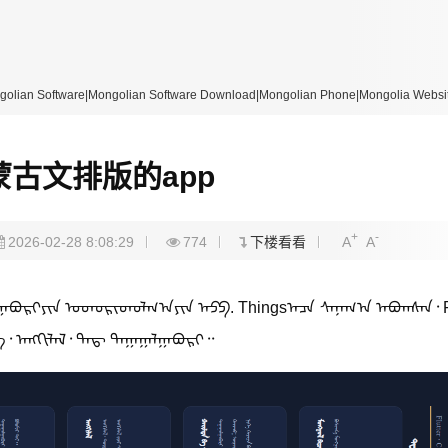
re|Mongolian Software Download|Mongolian Phone|Mongolia Website
蒙古文排版的app
+
-
2026-02-28 8:08:29
774
下楼看看
A
A
ᠭᠠᠪᠤᠷᠢ᠎ᠶᠢᠨ ᠤᠳᠤᠷᠢᠳᠤᠯᠭ᠎ᠠ᠎ᠶᠢᠨ ᠠᠫᠫ. Things᠎ᠠᠴᠠ ᠰᠠᠨᠠᠭ᠎ᠠ ᠠᠪᠤᠭᠰᠠᠨ᠂ Fl
᠂ ᠠᠩᠭᠢᠯᠠᠯ᠂ ᠳᠡᠳ᠋ ᠳᠠᠭᠠᠭᠠᠯᠭᠠᠪᠤᠷᠢ᠃