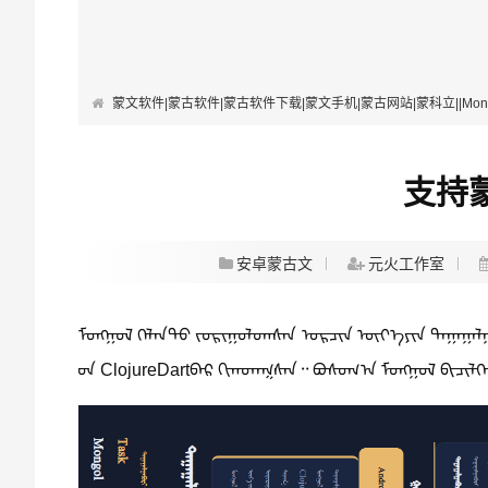
蒙文软件|蒙古软件|蒙古软件下载|蒙文手机|蒙古网站|蒙科立||Mongolian Softwa
支持
安卓蒙古文
元火工作室
ᠮᠣᠩᠭᠣᠯ ᠬᠡᠯᠡᠨ᠎ᠳᠦ ᠵᠣᠷᠢᠭᠤᠯᠤᠭᠰᠠᠨ ᠣᠷᠴᠢᠨ ᠦᠶ᠎ᠡ᠎ᠶᠢᠨ ᠳᠠᠭᠠᠭᠠᠯ
ᠤᠨ ClojureDart᠎ᠪᠠᠷ ᠬᠢᠭᠳᠡᠭᠰᠡᠨ᠃ ᠪᠣᠰᠤᠭ᠎ᠠ ᠮᠣᠩᠭᠣᠯ ᠪᠢᠴᠢᠯᠭᠡ