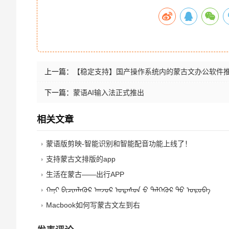
上一篇：
【稳定支持】国产操作系统内的蒙古文办公软件
下一篇：
蒙语AI输入法正式推出
相关文章
蒙语版剪映-智能识别和智能配音功能上线了！
支持蒙古文排版的app
生活在蒙古——出行APP
ᠬᠠᠨᠢ ᠪᠢᠴᠢᠭᠯᠡᠭᠦᠷ ᠠᠨ᠋ᠵᠣᠷ ᠤᠲᠠᠰᠤᠨ ᠊ᠤ ᠲᠡᠯᠭᠡᠭᠦᠷ ᠲᠦ ᠣᠷᠣᠪᠠ
Macbook如何写蒙古文左到右