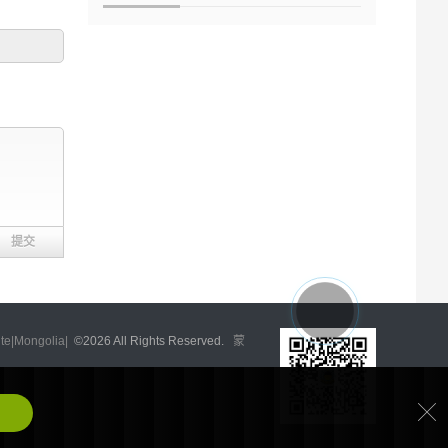
|Mongolia|
©
2026 All Rights Reserved.
蒙