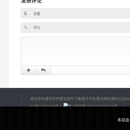
发表评论
蒙文软件|蒙古软件|蒙古软件下载|蒙文手机|蒙古网站|蒙科立||Mongolian Softwa
ICP备13001995号-4
蒙公网安备15052402000125号
Powered by
Z-BlogPHP
Themes by
蒙古文软件大全
本站会
联系我们
|
关于网站
|
免责声明