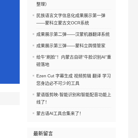
整理）
民族语言文字信息化成果展示第一弹
——蒙科立蒙古文OCR系统
成果展示第二弹——汉蒙机器翻译系统
成果展示第三弹——蒙科立舆情管家
给牛“刷脸”！内蒙古自研“牛脸识别AI”重
磅落地
Ezen Cut 字幕生成 视频剪辑 翻译 学习
您身边必不可少的工具
蒙语版剪映-智能识别和智能配音功能上
线了！
蒙古语AI工具合集来了！
最新留言