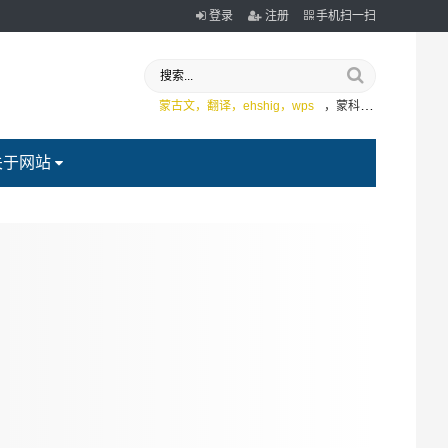
登录
注册
手机扫一扫
蒙古文，翻译，ehshig，wps
，蒙科立
关于网站