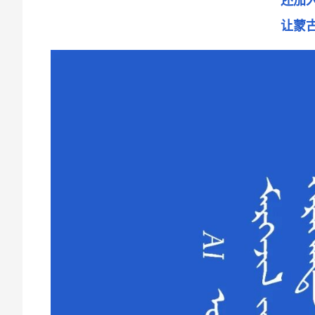
还加
让蒙