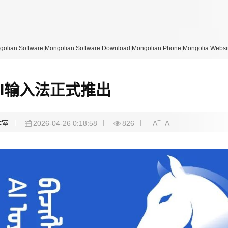
re|Mongolian Software Download|Mongolian Phone|Mongolia Website
I输入法正式推出
+
-
作室
2026-04-26 0:18:58
826
A
A