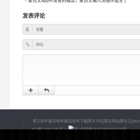
蒙古文app开发者的福音，蒙古文输入法插件诞生了
发表评论
蒙文软件|蒙古软件|蒙古软件下载|蒙文手机|蒙古网站|蒙科立||Mongolian Softwa
ICP备13001995号-4
蒙公网安备15052402000125号
Powered by
Z-BlogPHP
Themes by
蒙古文软件大全