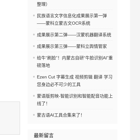
整理）
民族语言文字信息化成果展示第一弹
——蒙科立蒙古文OCR系统
成果展示第二弹——汉蒙机器翻译系统
成果展示第三弹——蒙科立舆情管家
给牛“刷脸”！内蒙古自研“牛脸识别AI”重
磅落地
Ezen Cut 字幕生成 视频剪辑 翻译 学习
您身边必不可少的工具
蒙语版剪映-智能识别和智能配音功能上
线了！
蒙古语AI工具合集来了！
最新留言