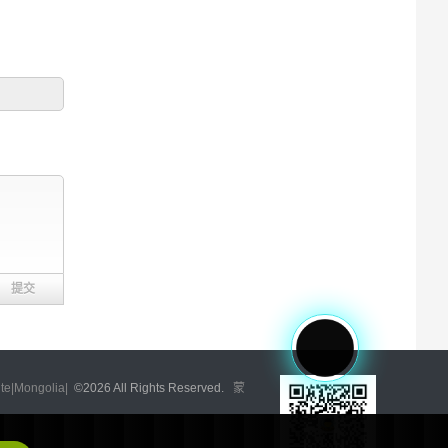
|Mongolia|
©
2026 All Rights Reserved.
蒙