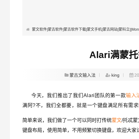
蒙文软件|蒙古软件|蒙古软件下载|蒙文手机|蒙古网站|蒙科立||Mongolian Softwa
Alari满
蒙古文输入法
king
20
今天，我们推出了我们Alari团队的第一款
输入
满阿?不，我们
全都要，就是一个键盘满足所有需求!!
简单来说，我们做了一个可以同时打传统
蒙文
/托忒
键盘布局，使用简单，不用频繁切换键盘，欢迎大家