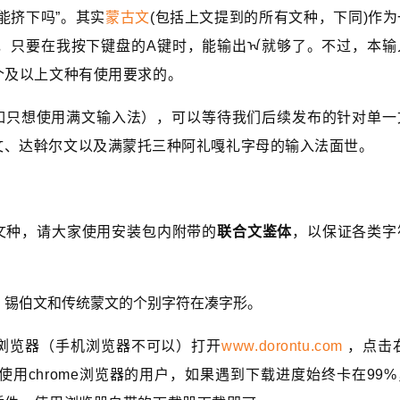
能挤下吗”。其实
蒙古文
(包括上文提到的所有文种，下同)作
，只要在我按下键盘的A键时，能输出ᠠ
就够了。不过，
本输
个及以上文种有使用要求的。
只想使用满文输入法），可以等待我们后续发布的针对单一
文、达斡尔文以及满蒙托三种阿礼嘎礼字母的输入法面世。
文种，请大家使用安装包内附带的
联合文鉴体
，以保证各类字
、锡伯文和传统蒙文的个别字符在凑字形。
脑浏览器（手机浏览器不可以）打开
www.dorontu.com
，点击右
。使用chrome浏览器的用户，如果遇到下载进度始终卡在99