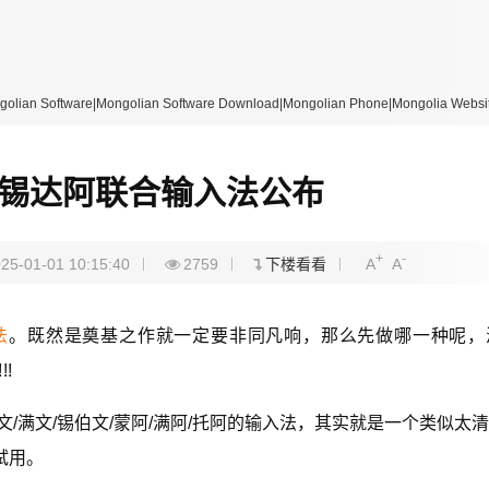
re|Mongolian Software Download|Mongolian Phone|Mongolia Website
蒙托锡达阿联合输入法公布
+
-
25-01-01 10:15:40
2759
下楼看看
A
A
法
。既然是奠基之作就一定要非同凡响，那么先做哪一种呢，
!
蒙文/满文/锡伯文/蒙阿/满阿/托阿的输入法，其实就是一个类似太
试用。