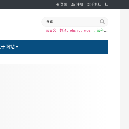
登录
注册
手机扫一扫
蒙古文，翻译，ehshig，wps
，蒙科立
关于网站