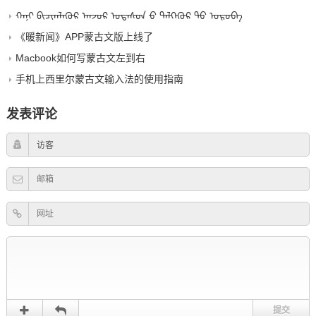
ᠬᠠᠨᠢ ᠪᠢᠴᠢᠭᠯᠡᠭᠦᠷ ᠠᠨ᠋ᠵᠣᠷ ᠤᠲᠠᠰᠤᠨ ᠊ᠤ ᠲᠡᠯᠭᠡᠭᠦᠷ ᠲᠦ ᠣᠷᠣᠪᠠ
《暖新闻》APP蒙古文版上线了
Macbook如何写蒙古文左到右
手机上西里尔蒙古文输入法的使用指南
发表评论