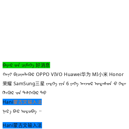
ᠪᠠᠶᠠᠷ ᠊ᠤᠨ ᠴᠢᠮᠡᠭᠡ 好消息
ᠬᠠᠨᠢ ᠪᠢᠴᠢᠭᠯᠡᠭᠦᠷ OPPO VIVO Huawei华为 MI小米 Honor
荣耀 SamSung三星 ᠵᠡᠷᠭᠡ ᠶ᠋ᠢᠨ 6 ᠶᠡᠬᠡ ᠠᠨ᠋ᠵᠣᠷ ᠤᠲᠠᠰᠤᠨ ᠊ᠤ ᠬᠡᠷᠡ
ᠬ᠋ᠯᠡᠭᠦᠷ ᠊ᠤᠨ ᠲᠡᠯᠭᠡᠭᠦᠷ ᠲᠦ
Hani
蒙古文
输入法
ᠨᠡᠷ᠎‍ᠠ᠋ ᠪᠠᠷ ᠣᠷᠣᠪᠠ ᠃
Hani蒙古文输入法