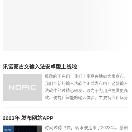
讯诺蒙古文输入法安卓版上线啦
尊敬的用户们：我们非常高兴地向大家宣布，
我们全新的输入法软件正式发布啦！这款输入
法软件经过精心研发，致力于为用户提供更高
效、便捷和智能的输入体验。主要特点和优势
包括：1. 微信聊天：微信聊天中可发送竖排
蒙古文。输入法设置中可自定义自己喜欢的排
2023年 发布网站APP
版方式。2. 候选词文字方向：输入法设置中
可以更改候选词的...
时间过得飞快，转眼便迎来了2023年。感谢