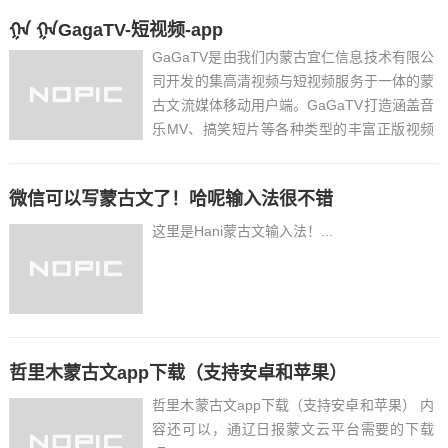
ᠭᠠ ᠭᠠGagaTV-短视频-app
GaGaTV是由我们内蒙古宜仁信息技术有限公
司开发的集高清视频与短视频服务于一体的蒙
古文流媒体移动用户端。GaGaTV打造涵盖音
乐MV、搞笑短片等各种类型的丰富正版视频
内容库，为优秀的内容创作者（艺人）与用户
搭建传播与互动的桥梁，并在短视频模块为用
微信可以写蒙古文了！哈呢输入法很不错
户提供参与平台...
这里是Hani蒙古文输入法！...
哲里木蒙古文app下载（支持安卓和苹果）
哲里木蒙古文app下载（支持安卓和苹果） 内
容还可以，通辽日报蒙文云平台需要的下载