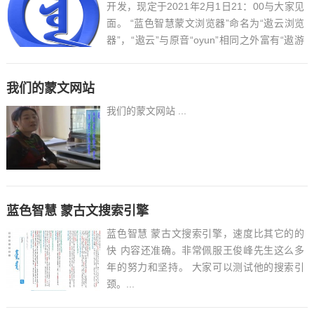
开发，现定于2021年2月1日21：00与大家见
面。 “蓝色智慧蒙文浏览器”命名为“遨云浏览
器”，“遨云”与原音“oyun”相同之外富有“遨游
云端”之意。软件使用现最流行的Python语
言，加载PyQt5中QWebEngine开发，这是一
我们的蒙文网站
款基于chr...
我们的蒙文网站 ...
蓝色智慧 蒙古文搜索引擎
蓝色智慧 蒙古文搜索引擎，速度比其它的的
快 内容还准确。非常佩服王俊峰先生这么多
年的努力和坚持。 大家可以测试他的搜索引
颈。...