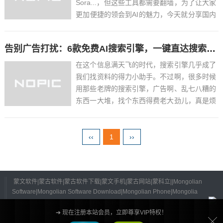
Sora...，但这些工具都需要翻墙，为了让大家
更加便捷的领会到AI的魅力，今天就分享国内
几款能让大家事半功倍的 AI 神器~01文心一
言https://yiyan.baidu.com由百度精心出品、
告别广告打扰：6款免费AI搜索引擎，一键直达搜索结果
作为国产 AI 扛把子...
在这个信息满天飞的时代，搜索引擎几乎成了
我们找资料的得力小助手。不过啊，很多时候
用那些老牌的搜索引擎，广告啊、乱七八糟的
东西一大堆，找个东西得费老大劲儿，真是烦
人。好在现在科技发达了，特别是人工智能这
块儿，出了一些特别给力的AI搜索引擎。这些
搜索引擎啊，不仅不收费，而且广告什么的统
‹‹
1
››
统没有，让你搜东西...
蒙文软件|蒙古软件|蒙古软件下载|蒙文手机|蒙古网站|蒙科立||Mongolian
Software|Mongolian Software Download|Mongolian Phone|Mongolia
Website|Mongolia|
©
2026 All Rights Reserved.
蒙ICP备13001995号-4
蒙公网安备15052402000125号
➔ 现在注册本站会员，立即尊享VIP特权！
Powered by
Z-BlogPHP
Themes by
蒙古文软件大全