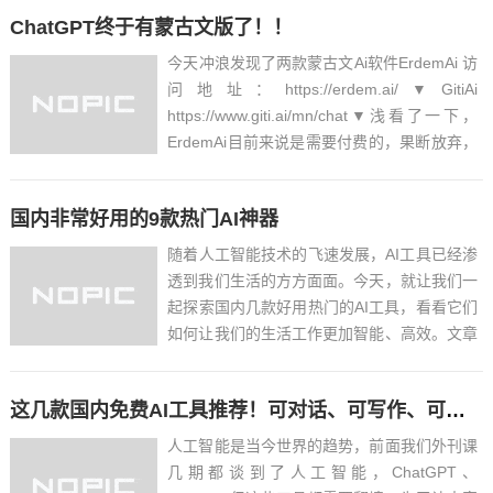
里讲一讲使用赛努AI后观察到的几点问题。赛
ChatGPT终于有蒙古文版了！！
努AI的功能其特点哈妮AI可以用文字和语音输
入对话；...
今天冲浪发现了两款蒙古文Ai软件ErdemAi 访
问地址：https://erdem.ai/▼GitiAi
https://www.giti.ai/mn/chat▼浅看了一下，
ErdemAi目前来说是需要付费的，果断放弃，
但是可能支持GPT4.0或者以上模型，所以...
国内非常好用的9款热门AI神器
随着人工智能技术的飞速发展，AI工具已经渗
透到我们生活的方方面面。今天，就让我们一
起探索国内几款好用热门的AI工具，看看它们
如何让我们的生活工作更加智能、高效。文章
给大家介绍9款国内好用热门的AI神器。01
KimiKimi是由北京月之暗面科技有限公司开发
这几款国内免费AI工具推荐！可对话、可写作、可答疑...
的人工智能助手，它是一款面向普通用...
人工智能是当今世界的趋势，前面我们外刊课
几期都谈到了人工智能，ChatGPT、