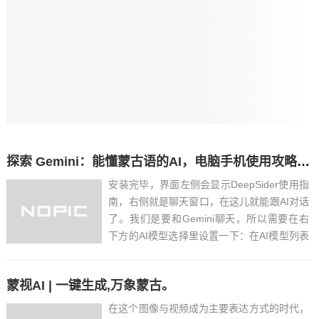
探索 Gemini：能懂蒙古语的AI，电脑手机使用攻略来了
安装完毕，界面左侧会显示DeepSider使用指
南，右侧就是聊天窗口，在这儿就能跟AI对话
了。我们是要和Gemini聊天，所以需要在右
下方的AI模型选择里设置一下：在AI模型列表
中选“Gemini 3 Pro”（这里要看自己的需
要），好了，现在就可以和Gemini对话了。
蒙视AI | 一键生成,万象蒙古。
下面是我的测试对话：不过得说...
在这个图像与视频成为主要表达方式的时代，