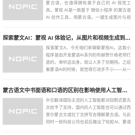
蒙古语，也值得拥有属于自己的 AI 视觉工
具。蒙视 AI是一款基于 微信小程序 的蒙古语
AI 创作工具，用蒙古语，一键生成图片与视
频内容。点击上方卡片，即可进入蒙视AI我们
希望，AI 不只是工具，而是 让蒙古语在数字
探索蒙文AI：蒙视 AI 体验记，从图片和视频生成到积分规则，聊聊蒙文AI的现状与难题
时代继续生长...
探索蒙文A，今天咱们来聊聊蒙视AI。这款小
程序是由开发蒙语AI系列的布赫贺什格老师打
造的，单听这出身，就让人多了份期待。之前
看蒙语AI的时候，就觉得它进步不小——从一
开始只能做翻译，慢慢能跟人问答交流，还能
根据提示词输出内容。那会儿心里想的是，虽
蒙古语文中书面语和口语的区别在影响使用人工智能的体验[MNG&zh-CN]
说有进步，但跟成熟的AI大模型比，功能上还
是差点意思。...
中文翻译国际主流的人工智能都对回鹘式蒙古
文给予了支持，国内的人工智能也可以通过西
里尔蒙古文或拉丁文拼写去理解蒙古语。与此
同时一些科技公司也前后推出了哈妮AI、蒙语
AI和赛努AI。前两个我曾经发文讲过了。在这