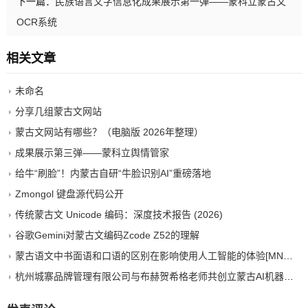
下一篇：
民族语言文字信息化成果展示第一弹——蒙科立蒙古文
OCR系统
相关文章
未命名
分享几组蒙古文网站
蒙古文网站有哪些？（电脑版 2026年整理）
成果展示第三弹——蒙科立舆情管家
给牛“刷脸”！内蒙古自研“牛脸识别AI”重磅落地
Zmongol 键盘源代码公开
传统蒙古文 Unicode 编码：深度技术报告 (2026)
谷歌Gemini对蒙古文编码Zcode Z52的理解
蒙古语文中书面语和口语的区别在影响使用人工智能的体验[MNG&zh-CN]
杭州城寨品牌管理有限公司与布赫贺希格老师共创立蒙古AI机器人，布局文化科技新赛道