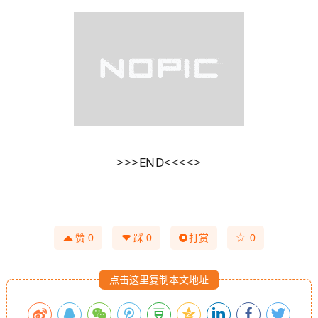
>>>END<<<<>
☆
赞
0
踩
0
打赏
0
点击这里复制本文地址