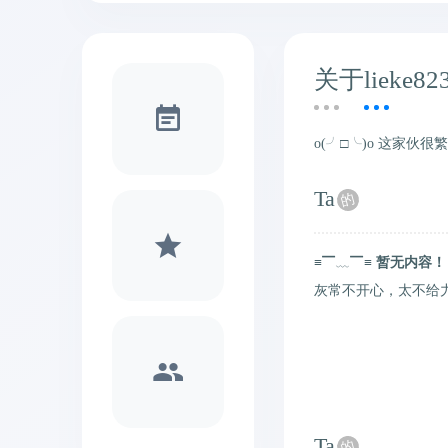
关于lieke82
o(╯□╰)o 这家
Ta
的
≡▔﹏▔≡
暂无内容！
灰常不开心，太不给
Ta
的