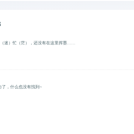
3
伙很繁（迷）忙（茫），还没有在这里挥墨……
力了，什么也没有找到~