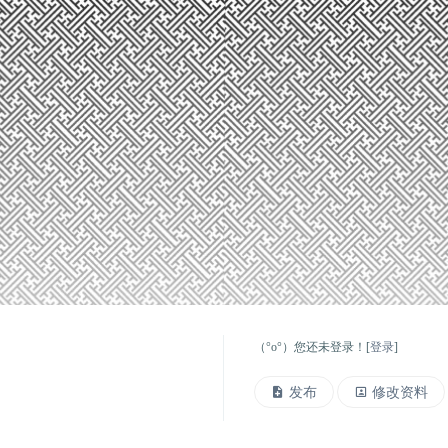
（°ο°）您还未登录！[
登录
]
发布
修改资料