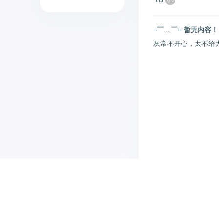
≡▔﹏▔≡
暂无内容！
灰常不开心，太不给